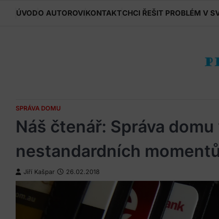
Skip
ÚVOD
O AUTOROVI
KONTAKT
CHCI ŘEŠIT PROBLÉM V S
to
content
SPRÁVA DOMU
Náš čtenář: Správa domu 
nestandardních momentů 
Jiří Kašpar
26.02.2018