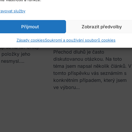
předsedy
ravovat služby
vlastníků či
Případ z praxe: Přechod dluhů 
Přijmout
Zobrazit předvolby
se setkávám s tím,
převodce na nabyvatele
 má dělat statutární
Zásady cookies
Soukromí a používání souborů cookies
Jak jsme řešili přechod dluhů
jí se na to. Chtějí
Přechod dluhů je často
í položky jeho
diskutovanou otázkou. Na toto
e nesmysl.…
téma jsem napsal několik článků. V
tomto příspěvku vás seznámím s
konkrétním případem, který jsem
ve výboru…