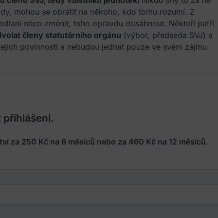
u členů SVJ, tedy vlastníků jednotek!
Nikdo jiný to za ně
rady, mohou se obrátit na někoho, kdo tomu rozumí. Z
dhodlaní něco změnit, toho opravdu dosáhnout. Někteří patří
volat členy statutárního orgánu
(výbor, předseda SVJ) a
u jejich povinnosti a nebudou jednat pouze ve svém zájmu.
 přihlášeni.
nství za 250 Kč na 6 měsíců nebo za 460 Kč na 12 měsíců.