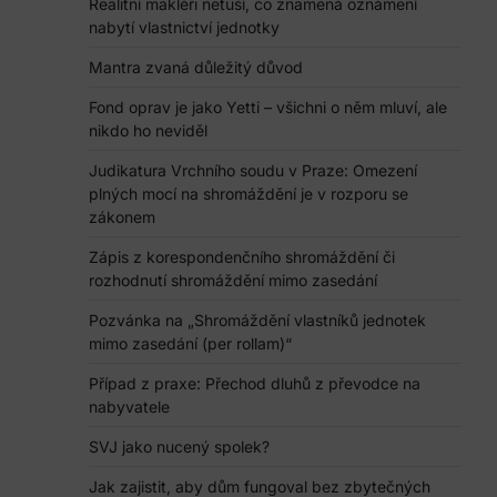
Realitní makléři netuší, co znamená oznámení
nabytí vlastnictví jednotky
Mantra zvaná důležitý důvod
Fond oprav je jako Yetti – všichni o něm mluví, ale
nikdo ho neviděl
Judikatura Vrchního soudu v Praze: Omezení
plných mocí na shromáždění je v rozporu se
zákonem
Zápis z korespondenčního shromáždění či
rozhodnutí shromáždění mimo zasedání
Pozvánka na „Shromáždění vlastníků jednotek
mimo zasedání (per rollam)“
Případ z praxe: Přechod dluhů z převodce na
nabyvatele
SVJ jako nucený spolek?
Jak zajistit, aby dům fungoval bez zbytečných