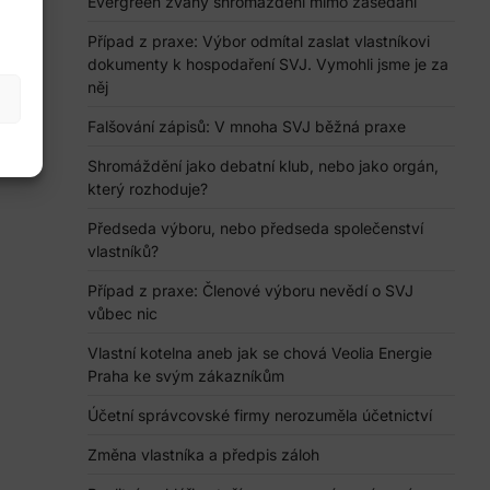
Evergreen zvaný shromáždění mimo zasedání
Případ z praxe: Výbor odmítal zaslat vlastníkovi
dokumenty k hospodaření SVJ. Vymohli jsme je za
něj
z
Falšování zápisů: V mnoha SVJ běžná praxe
Shromáždění jako debatní klub, nebo jako orgán,
který rozhoduje?
Předseda výboru, nebo předseda společenství
vlastníků?
Případ z praxe: Členové výboru nevědí o SVJ
vůbec nic
Vlastní kotelna aneb jak se chová Veolia Energie
Praha ke svým zákazníkům
Účetní správcovské firmy nerozuměla účetnictví
Změna vlastníka a předpis záloh