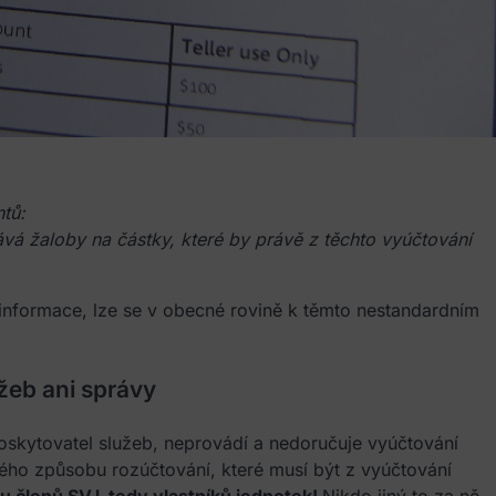
tů:
ává žaloby na částky, které by právě z těchto vyúčtování
informace, lze se v obecné rovině k těmto nestandardním
žeb ani správy
kytovatel služeb, neprovádí a nedoručuje vyúčtování
ého způsobu rozúčtování, které musí být z vyúčtování