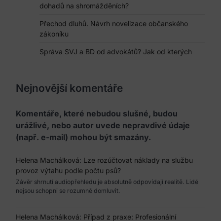
dohadů na shromážděních?
Přechod dluhů. Návrh novelizace občanského
zákoníku
Správa SVJ a BD od advokátů? Jak od kterých
Nejnovější komentáře
Komentáře, které nebudou slušné, budou
urážlivé, nebo autor uvede nepravdivé údaje
(např. e-mail) mohou být smazány.
Helena Machálková
:
Lze rozúčtovat náklady na službu
provoz výtahu podle počtu psů?
Závěr shrnutí audiopřehledu je absolutně odpovídají realitě. Lidé
nejsou schopni se rozumně domluvit.
Helena Machálková
:
Případ z praxe: Profesionální