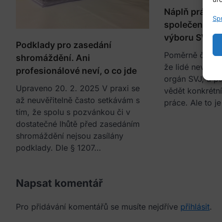
Náplň práce 
Sp
společenství 
výboru SVJ
Podklady pro zasedání
Poměrně často 
shromáždění. Ani
že lidé neví, co
profesionálové neví, o co jde
orgán SVJ, a pta
Upraveno 20. 2. 2025 V praxi se
vědět konkrétn
až neuvěřitelně často setkávám s
práce. Ale to j
tím, že spolu s pozvánkou či v
dostatečné lhůtě před zasedáním
shromáždění nejsou zasílány
podklady. Dle § 1207…
Napsat komentář
Pro přidávání komentářů se musíte nejdříve
přihlásit
.