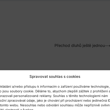
Přechod dluhů ještě jednou
Spravovat souhlas s cookies
ukládání a/nebo přístupu k informacím o zařízení používáme technologie,
o jsou soubory cookie. Děláme to, abychom zlepšili zážitek z prohlížení 
brazovali personalizované reklamy. Souhlas s těmito technologiemi nám
ožní zpracovávat údaje, jako je chování při procházení nebo jedinečná I
 tomto webu. Nesouhlas nebo odvolání souhlasu může nepříznivě ovlivni
ité vlastnosti a funkce.