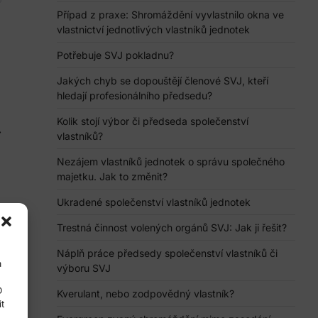
Případ z praxe: Shromáždění vyvlastnilo okna ve
vlastnictví jednotlivých vlastníků jednotek
Potřebuje SVJ pokladnu?
Jakých chyb se dopouštějí členové SVJ, kteří
hledají profesionálního předsedu?
Kolik stojí výbor či předseda společenství
⟶
vlastníků?
Nezájem vlastníků jednotek o správu společného
majetku. Jak to změnit?
Ukradené společenství vlastníků jednotek
Trestná činnost volených orgánů SVJ: Jak ji řešit?
Náplň práce předsedy společenství vlastníků či
a
výboru SVJ
D
Kverulant, nebo zodpovědný vlastník?
t