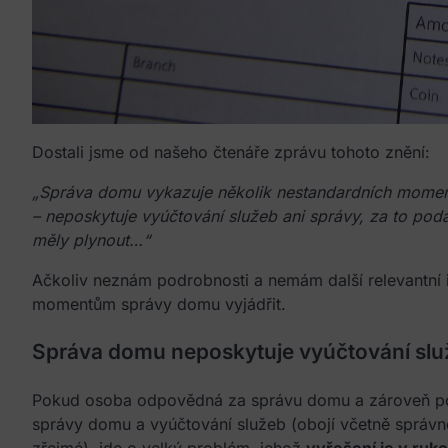
Dostali jsme od našeho čtenáře zprávu tohoto znění:
„Správa domu vykazuje několik nestandardních momen
– neposkytuje vyúčtování služeb ani správy, za to pod
měly plynout…“
Ačkoliv neznám podrobnosti a nemám další relevantní 
momentům správy domu vyjádřit.
Správa domu neposkytuje vyúčtování slu
Pokud osoba odpovědná za správu domu a zároveň pos
správy domu a vyúčtování služeb (obojí včetně správn