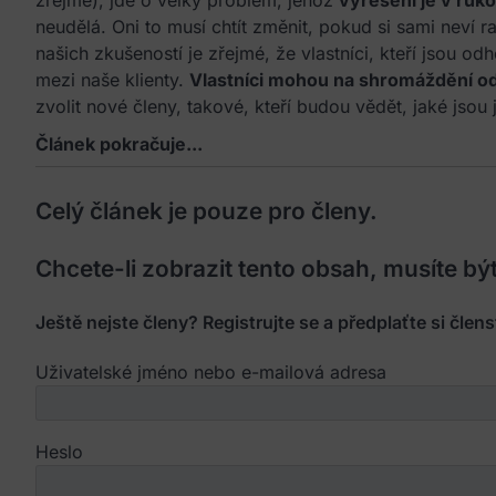
zřejmé), jde o velký problém, jehož
vyřešení je v ruko
neudělá. Oni to musí chtít změnit, pokud si sami neví 
našich zkušeností je zřejmé, že vlastníci, kteří jsou o
mezi naše klienty.
Vlastníci mohou na shromáždění od
zvolit nové členy, takové, kteří budou vědět, jaké jso
Článek pokračuje...
Celý článek je pouze pro členy.
Chcete-li zobrazit tento obsah, musíte být
Ještě nejste členy? Registrujte se a předplaťte si čle
Uživatelské jméno nebo e-mailová adresa
Heslo