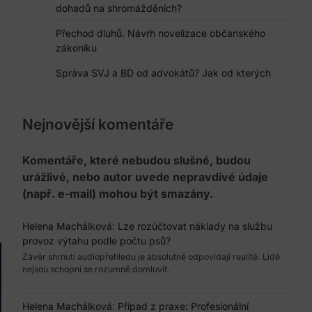
dohadů na shromážděních?
Přechod dluhů. Návrh novelizace občanského
zákoníku
Správa SVJ a BD od advokátů? Jak od kterých
Nejnovější komentáře
Komentáře, které nebudou slušné, budou
urážlivé, nebo autor uvede nepravdivé údaje
(např. e-mail) mohou být smazány.
Helena Machálková
:
Lze rozúčtovat náklady na službu
provoz výtahu podle počtu psů?
Závěr shrnutí audiopřehledu je absolutně odpovídají realitě. Lidé
nejsou schopni se rozumně domluvit.
Helena Machálková
:
Případ z praxe: Profesionální