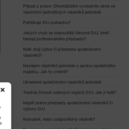
Případ z praxe: Shromáždění vyvlastnilo okna ve
vlastnictví jednotlivých vlastníků jednotek
Potřebuje SVJ pokladnu?
Jakých chyb se dopouštějí členové SVJ, kteří
hledají profesionálního předsedu?
Kolik stojí výbor či předseda společenství
vlastníků?
Nezájem vlastníků jednotek o správu společného
majetku. Jak to změnit?
Ukradené společenství vlastníků jednotek
Trestná činnost volených orgánů SVJ: Jak ji řešit?
Náplň práce předsedy společenství vlastníků či
a
výboru SVJ
D
Kverulant, nebo zodpovědný vlastník?
t