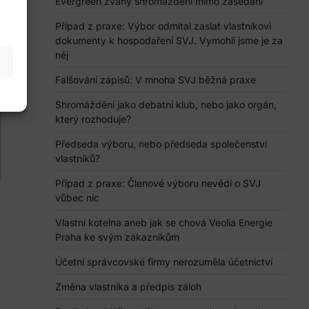
Evergreen zvaný shromáždění mimo zasedání
Případ z praxe: Výbor odmítal zaslat vlastníkovi
dokumenty k hospodaření SVJ. Vymohli jsme je za
něj
Falšování zápisů: V mnoha SVJ běžná praxe
Shromáždění jako debatní klub, nebo jako orgán,
který rozhoduje?
Předseda výboru, nebo předseda společenství
vlastníků?
Případ z praxe: Členové výboru nevědí o SVJ
vůbec nic
Vlastní kotelna aneb jak se chová Veolia Energie
Praha ke svým zákazníkům
Účetní správcovské firmy nerozuměla účetnictví
Změna vlastníka a předpis záloh