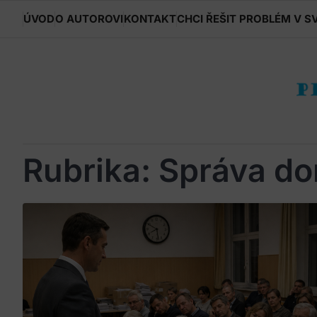
Skip
ÚVOD
O AUTOROVI
KONTAKT
CHCI ŘEŠIT PROBLÉM V S
to
content
Rubrika:
Správa d