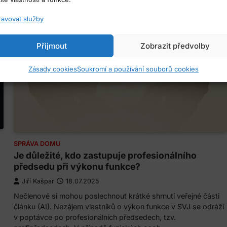
ravovat služby
Přijmout
Zobrazit předvolby
Zásady cookies
Soukromí a používání souborů cookies
SPRÁVA DOMU
Je důležité, kdo zastupuje profesionálního
předsedu při výkonu funkce?
Jiří Kašpar
18.07.2025
Nečlenové si mohou poslechnout krátké shrnutí veřejné části
článku (AI). Nezájem vlastníků o výkon funkce v SVJ se odráží
v poptávce po profesionálních předsedech, tzv.