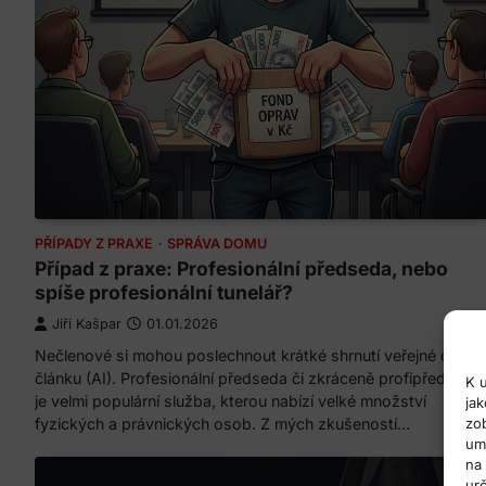
PŘÍPADY Z PRAXE
SPRÁVA DOMU
Případ z praxe: Profesionální předseda, nebo
spíše profesionální tunelář?
Jiří Kašpar
01.01.2026
Nečlenové si mohou poslechnout krátké shrnutí veřejné části
článku (AI). Profesionální předseda či zkráceně profipředseda
K 
je velmi populární služba, kterou nabízí velké množství
jak
fyzických a právnických osob. Z mých zkušeností…
zo
um
na
urč