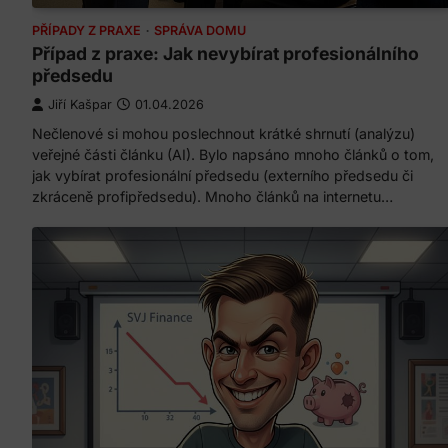
PŘÍPADY Z PRAXE
SPRÁVA DOMU
Případ z praxe: Jak nevybírat profesionálního
předsedu
Jiří Kašpar
01.04.2026
Nečlenové si mohou poslechnout krátké shrnutí (analýzu)
veřejné části článku (AI). Bylo napsáno mnoho článků o tom,
jak vybírat profesionální předsedu (externího předsedu či
zkráceně profipředsedu). Mnoho článků na internetu…