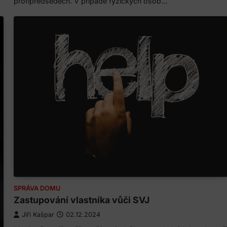
profipředsedech. V případě fyzických osob…
SPRÁVA DOMU
Zastupování vlastníka vůči SVJ
Jiří Kašpar
02.12.2024