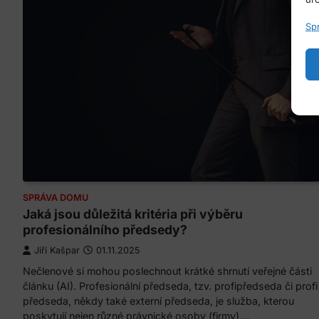
Sp
SPRÁVA DOMU
Jaká jsou důležitá kritéria při výběru
profesionálního předsedy?
Jiří Kašpar
01.11.2025
Nečlenové si mohou poslechnout krátké shrnutí veřejné části
článku (AI). Profesionální předseda, tzv. profipředseda či profi
předseda, někdy také externí předseda, je služba, kterou
poskytují nejen různé právnické osoby (firmy),…