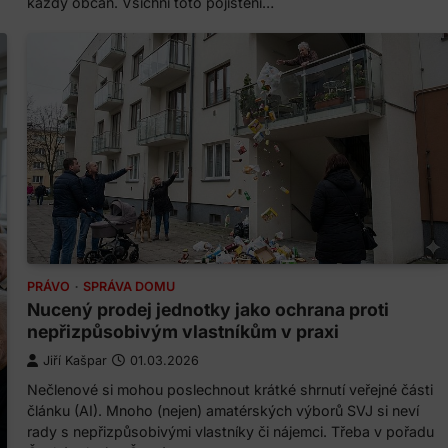
každý občan. Všichni toto pojištění…
PRÁVO
SPRÁVA DOMU
Nucený prodej jednotky jako ochrana proti
nepřizpůsobivým vlastníkům v praxi
Jiří Kašpar
01.03.2026
Nečlenové si mohou poslechnout krátké shrnutí veřejné části
článku (AI). Mnoho (nejen) amatérských výborů SVJ si neví
rady s nepřizpůsobivými vlastníky či nájemci. Třeba v pořadu