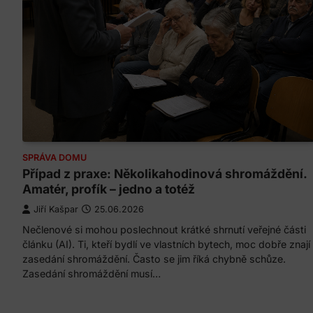
SPRÁVA DOMU
Případ z praxe: Několikahodinová shromáždění.
Amatér, profík – jedno a totéž
Jiří Kašpar
25.06.2026
Nečlenové si mohou poslechnout krátké shrnutí veřejné části
článku (AI). Ti, kteří bydlí ve vlastních bytech, moc dobře znají
zasedání shromáždění. Často se jim říká chybně schůze.
Zasedání shromáždění musí…