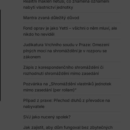
Realitní makléři netuší, co znamená oznámení
nabytí vlastnictví jednotky
Mantra zvaná důležitý důvod
Fond oprav je jako Yetti – všichni o něm mluví, ale
nikdo ho neviděl
Judikatura Vrchního soudu v Praze: Omezení
plných mocí na shromáždění je v rozporu se
zákonem
Zápis z korespondenčního shromáždění či
rozhodnutí shromáždění mimo zasedání
Pozvánka na „Shromáždění vlastníků jednotek
mimo zasedání (per rollam)“
Případ z praxe: Přechod dluhů z převodce na
nabyvatele
SVJ jako nucený spolek?
Jak zajistit, aby dům fungoval bez zbytečných