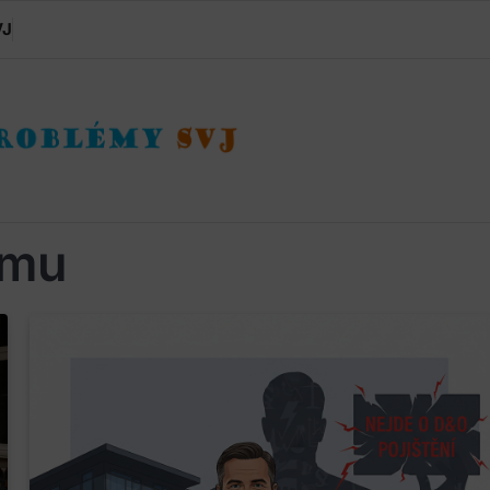
VJ
omu