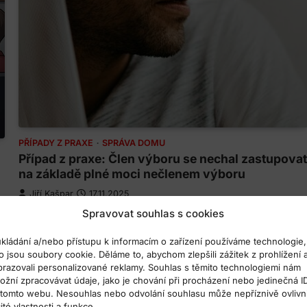
PŘÍPADY Z PRAXE
SPRÁVA DOMU
Případ z praxe: Člen výboru se nechal zastupovat
na základě plné moci nečlenem výboru
Jiří Kašpar
17.11.2025
Spravovat souhlas s cookies
Nečlenové si mohou poslechnout krátké shrnutí veřejné části
článku (AI). Velkým problémem v SVJ je, že členové výboru
ukládání a/nebo přístupu k informacím o zařízení používáme technologie,
nemají potřebné znalosti. U tzv. amatérských výborů to není
o jsou soubory cookie. Děláme to, abychom zlepšili zážitek z prohlížení 
překvapivé, ale u…
brazovali personalizované reklamy. Souhlas s těmito technologiemi nám
ožní zpracovávat údaje, jako je chování při procházení nebo jedinečná I
 tomto webu. Nesouhlas nebo odvolání souhlasu může nepříznivě ovlivni
ité vlastnosti a funkce.