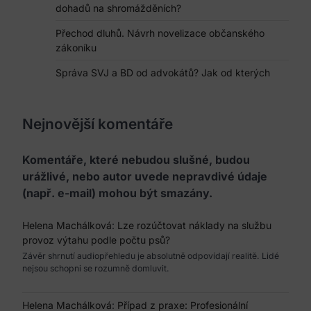
dohadů na shromážděních?
Přechod dluhů. Návrh novelizace občanského
zákoníku
Správa SVJ a BD od advokátů? Jak od kterých
Nejnovější komentáře
Komentáře, které nebudou slušné, budou
urážlivé, nebo autor uvede nepravdivé údaje
(např. e-mail) mohou být smazány.
Helena Machálková
:
Lze rozúčtovat náklady na službu
provoz výtahu podle počtu psů?
Závěr shrnutí audiopřehledu je absolutně odpovídají realitě. Lidé
nejsou schopni se rozumně domluvit.
Helena Machálková
:
Případ z praxe: Profesionální