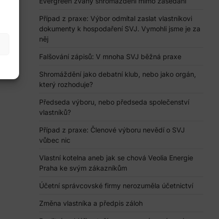
Evergreen zvaný shromáždění mimo zasedání
Případ z praxe: Výbor odmítal zaslat vlastníkovi
dokumenty k hospodaření SVJ. Vymohli jsme je za
něj
Falšování zápisů: V mnoha SVJ běžná praxe
Shromáždění jako debatní klub, nebo jako orgán,
který rozhoduje?
Předseda výboru, nebo předseda společenství
vlastníků?
Případ z praxe: Členové výboru nevědí o SVJ
vůbec nic
Vlastní kotelna aneb jak se chová Veolia Energie
Praha ke svým zákazníkům
Účetní správcovské firmy nerozuměla účetnictví
Změna vlastníka a předpis záloh