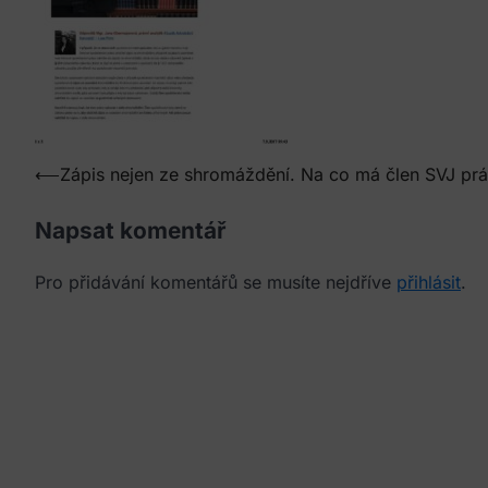
Navigace
⟵
Zápis nejen ze shromáždění. Na co má člen SVJ pr
pro
Napsat komentář
příspěvek
Pro přidávání komentářů se musíte nejdříve
přihlásit
.