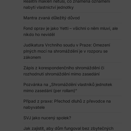
Realitní makléři netuší, co znamená oznámení
nabytí vlastnictví jednotky
Mantra zvaná důležitý důvod
Fond oprav je jako Yetti – všichni o něm mluví, ale
nikdo ho neviděl
Judikatura Vrchního soudu v Praze: Omezení
plných mocí na shromáždění je v rozporu se
zákonem
Zápis z korespondenčního shromáždění či
rozhodnutí shromáždění mimo zasedání
Pozvánka na „Shromáždění vlastníků jednotek
mimo zasedání (per rollam)“
Případ z praxe: Přechod dluhů z převodce na
nabyvatele
SVJ jako nucený spolek?
Jak zajistit, aby dům fungoval bez zbytečných