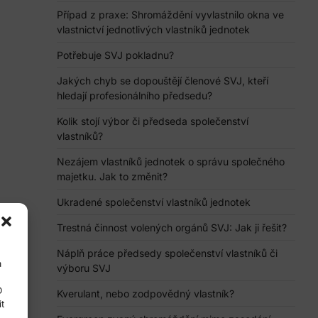
Případ z praxe: Shromáždění vyvlastnilo okna ve
vlastnictví jednotlivých vlastníků jednotek
Potřebuje SVJ pokladnu?
Jakých chyb se dopouštějí členové SVJ, kteří
hledají profesionálního předsedu?
Kolik stojí výbor či předseda společenství
vlastníků?
Nezájem vlastníků jednotek o správu společného
majetku. Jak to změnit?
Ukradené společenství vlastníků jednotek
Trestná činnost volených orgánů SVJ: Jak ji řešit?
Náplň práce předsedy společenství vlastníků či
a
výboru SVJ
D
Kverulant, nebo zodpovědný vlastník?
t