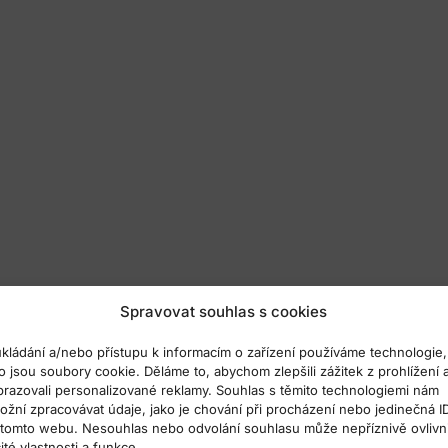
Spravovat souhlas s cookies
ukládání a/nebo přístupu k informacím o zařízení používáme technologie,
o jsou soubory cookie. Děláme to, abychom zlepšili zážitek z prohlížení 
brazovali personalizované reklamy. Souhlas s těmito technologiemi nám
ožní zpracovávat údaje, jako je chování při procházení nebo jedinečná I
 tomto webu. Nesouhlas nebo odvolání souhlasu může nepříznivě ovlivni
ité vlastnosti a funkce.