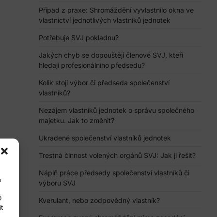
Případ z praxe: Shromáždění vyvlastnilo okna ve
vlastnictví jednotlivých vlastníků jednotek
Potřebuje SVJ pokladnu?
Jakých chyb se dopouštějí členové SVJ, kteří
hledají profesionálního předsedu?
Kolik stojí výbor či předseda společenství
vlastníků?
Nezájem vlastníků jednotek o správu společného
majetku. Jak to změnit?
Ukradené společenství vlastníků jednotek
Trestná činnost volených orgánů SVJ: Jak ji řešit?
Náplň práce předsedy společenství vlastníků či
a
výboru SVJ
D
Kverulant, nebo zodpovědný vlastník?
t