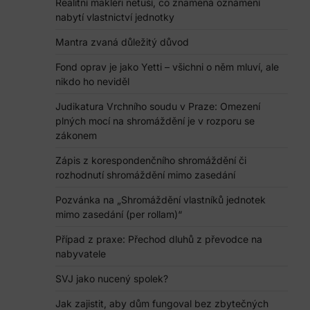
Realitní makléři netuší, co znamená oznámení
nabytí vlastnictví jednotky
Mantra zvaná důležitý důvod
Fond oprav je jako Yetti – všichni o něm mluví, ale
nikdo ho neviděl
Judikatura Vrchního soudu v Praze: Omezení
plných mocí na shromáždění je v rozporu se
zákonem
Zápis z korespondenčního shromáždění či
rozhodnutí shromáždění mimo zasedání
Pozvánka na „Shromáždění vlastníků jednotek
mimo zasedání (per rollam)“
Případ z praxe: Přechod dluhů z převodce na
nabyvatele
SVJ jako nucený spolek?
Jak zajistit, aby dům fungoval bez zbytečných