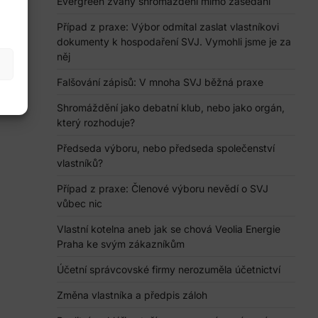
Evergreen zvaný shromáždění mimo zasedání
Případ z praxe: Výbor odmítal zaslat vlastníkovi
dokumenty k hospodaření SVJ. Vymohli jsme je za
něj
Falšování zápisů: V mnoha SVJ běžná praxe
Shromáždění jako debatní klub, nebo jako orgán,
který rozhoduje?
Předseda výboru, nebo předseda společenství
vlastníků?
Případ z praxe: Členové výboru nevědí o SVJ
vůbec nic
Vlastní kotelna aneb jak se chová Veolia Energie
Praha ke svým zákazníkům
Účetní správcovské firmy nerozuměla účetnictví
Změna vlastníka a předpis záloh