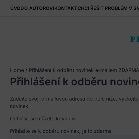
Skip
ÚVOD
O AUTOROVI
KONTAKT
CHCI ŘEŠIT PROBLÉM V S
to
content
Home
Přihlášení k odběru novinek e-mailem ZDARM
Přihlášení k odběru nov
Zadejte svoji e-mailovou adresu do pole níže, vyčkejte
novinek.
Odhlásit se můžete kdykoliv.
Přihlašte se k odběru novinek, je to zdarma