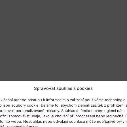
Spravovat souhlas s cookies
ukládání a/nebo přístupu k informacím o zařízení používáme technologie,
o jsou soubory cookie. Děláme to, abychom zlepšili zážitek z prohlížení 
brazovali personalizované reklamy. Souhlas s těmito technologiemi nám
ožní zpracovávat údaje, jako je chování při procházení nebo jedinečná I
 tomto webu. Nesouhlas nebo odvolání souhlasu může nepříznivě ovlivni
ité vlastnosti a funkce.