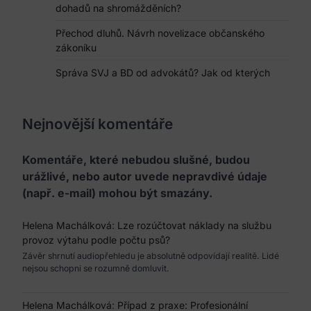
dohadů na shromážděních?
Přechod dluhů. Návrh novelizace občanského
zákoníku
Správa SVJ a BD od advokátů? Jak od kterých
Nejnovější komentáře
Komentáře, které nebudou slušné, budou
urážlivé, nebo autor uvede nepravdivé údaje
(např. e-mail) mohou být smazány.
Helena Machálková
:
Lze rozúčtovat náklady na službu
provoz výtahu podle počtu psů?
Závěr shrnutí audiopřehledu je absolutně odpovídají realitě. Lidé
nejsou schopni se rozumně domluvit.
Helena Machálková
:
Případ z praxe: Profesionální